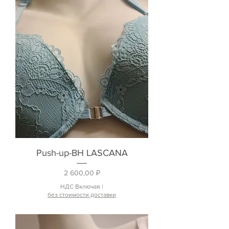
Push-up-BH LASCANA
Цена
2 600,00 ₽
НДС Включая
|
без стоимости доставки