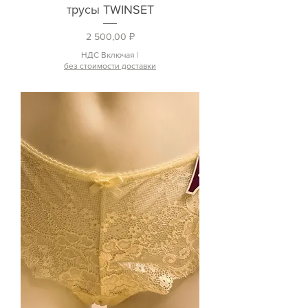
трусы TWINSET
Цена
2 500,00 ₽
НДС Включая
|
без стоимости доставки