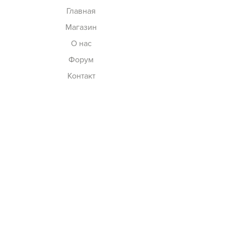
Главная
Магазин
О нас
Форум
Контакт
Вопросы
Вопросы
Доставка и возврат
Политика магазина
Подписывайтесь на нас
Facebook