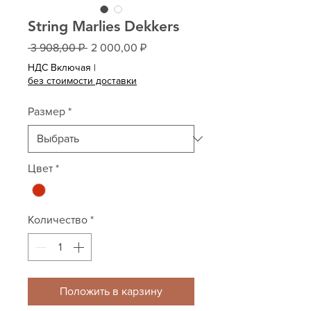
String Marlies Dekkers
Обычная
Спеццена
 3 908,00 ₽ 
2 000,00 ₽
цена
НДС Включая
|
без стоимости доставки
Размер
*
Цвет
*
Количество
*
Положить в карзину